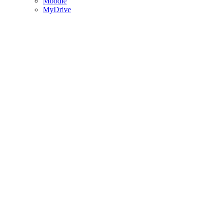
Moodle
MyDrive